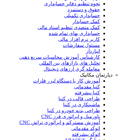
نحوه تنظیم دفاتر حسابداری
حقوق و دستمزد
حسابداری تکمیلی
کمک حسابدار
کمک متصدی تنظیم اسناد مالی
حسابداری بهای تمام شده
کاربر نرم افزار مالی
مسئول سفارشات
انباردار
کارشناس آموزش محاسبات سریع ذهنی
تحلیل های بازارهای بین المللی
معامله گری ارزهای دیجیتال
دپارتمان مکانیک
آموزش کار با دستگاه لیزر فلزات
کتیا مقدماتی
کتیا پیشرفته
طراحی قالب در کتیا
ماشینکاری در کتیا
طراحی بدنه خودرو در کتیا
پاورمیل و اپراتوری فرز CNC
آموزش مسترکم و اپراتوری تراش CNC
اتوکد مقدماتی
اتوکد پیشرفته