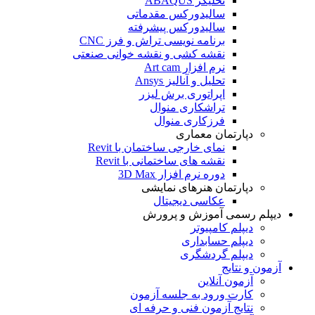
تحلیگر ABAQUS
سالیدورکس مقدماتی
سالیدورکس پیشرفته
برنامه نویسی تراش و فرز CNC
نقشه کشی و نقشه خوانی صنعتی
نرم افزار Art cam
تحلیل و آنالیز Ansys
اپراتوری برش لیزر
تراشکاری منوال
فرزکاری منوال
دپارتمان معماری
نمای خارجی ساختمان با Revit
نقشه های ساختمانی با Revit
دوره نرم افزار 3D Max
دپارتمان هنرهای نمایشی
عکاسی دیجیتال
دیپلم رسمی آموزش و پرورش
دیپلم کامپیوتر
دیپلم حسابداری
دیپلم گردشگری
آزمون و نتایج
آزمون آنلاین
کارت ورود به جلسه آزمون
نتایج آزمون فنی و حرفه ای