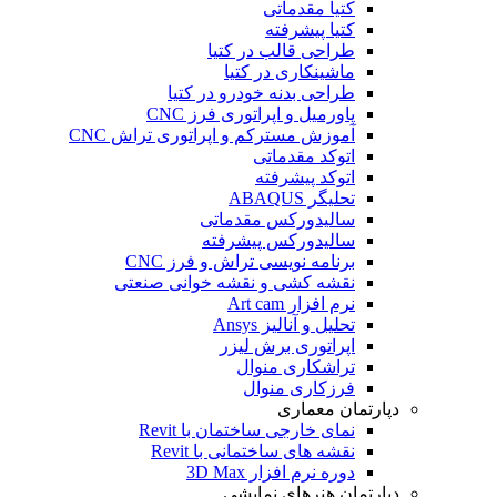
کتیا مقدماتی
کتیا پیشرفته
طراحی قالب در کتیا
ماشینکاری در کتیا
طراحی بدنه خودرو در کتیا
پاورمیل و اپراتوری فرز CNC
آموزش مسترکم و اپراتوری تراش CNC
اتوکد مقدماتی
اتوکد پیشرفته
تحلیگر ABAQUS
سالیدورکس مقدماتی
سالیدورکس پیشرفته
برنامه نویسی تراش و فرز CNC
نقشه کشی و نقشه خوانی صنعتی
نرم افزار Art cam
تحلیل و آنالیز Ansys
اپراتوری برش لیزر
تراشکاری منوال
فرزکاری منوال
دپارتمان معماری
نمای خارجی ساختمان با Revit
نقشه های ساختمانی با Revit
دوره نرم افزار 3D Max
دپارتمان هنرهای نمایشی